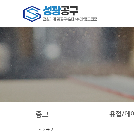
용접/에
중고
전동공구