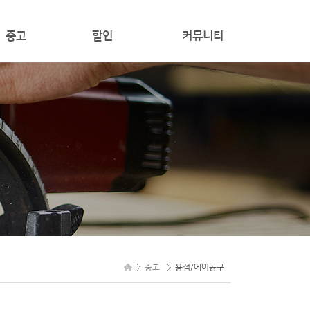
중고
할인
커뮤니티
전동공구
할인
공지사항
/건설/배관공구
온라인문의
접/에어공구
하역/청소/세척기
기타
중고
용접/에어공구