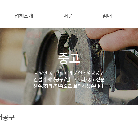
업체소개
제품
임대
인사말
전동공구
전동공구
사업장위치
엔진/건설기계
엔진/건설/배관공구
엔진
중고
청소/세척기
용접/에어공구
용
배관공구
운반/하역/청소/세척기
운반/
다양한 공구/최고의 품질 - 성광공구
건설기계및공구/임대/수리/중고전문
용접공구
기타
신속/정확/믿음으로 보답하겠습니다.
작업/안전공구
에어공구
어공구
운반/하역
측정공구