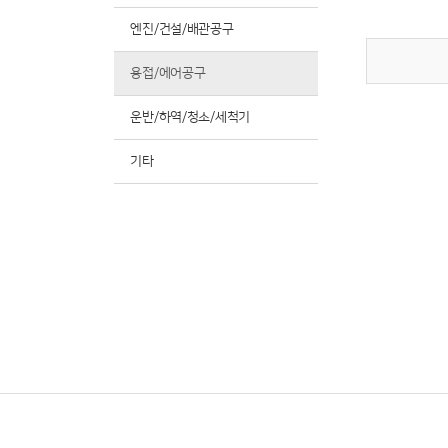
엔진/건설/배관공구
용접/에어공구
운반/하역/청소/세척기
기타