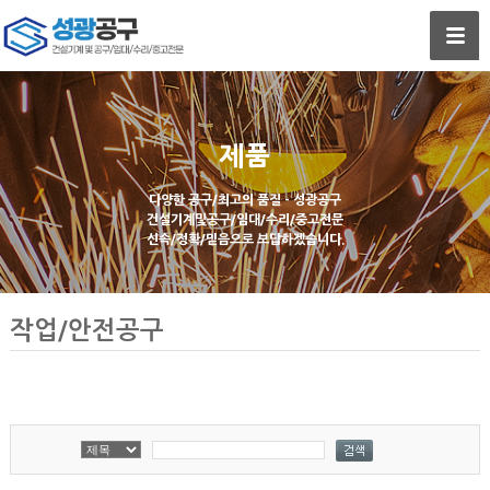
제품
다양한 공구/최고의 품질 - 성광공구
건설기계및공구/임대/수리/중고전문
신속/정확/믿음으로 보답하겠습니다.
작업/안전공구